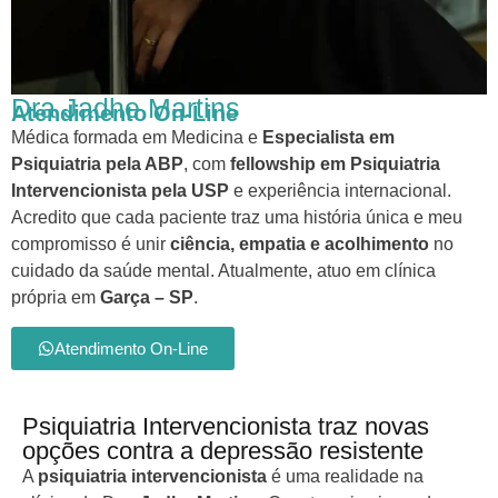
Dra Jadhe Martins
Atendimento On-Line
Médica formada em Medicina e
Especialista em
Psiquiatria pela ABP
, com
fellowship em Psiquiatria
Intervencionista pela USP
e experiência internacional.
Acredito que cada paciente traz uma história única e meu
compromisso é unir
ciência, empatia e acolhimento
no
cuidado da saúde mental. Atualmente, atuo em clínica
própria em
Garça – SP
.
Atendimento On-Line
Psiquiatria Intervencionista traz novas
opções contra a depressão resistente
A
psiquiatria intervencionista
é uma realidade na