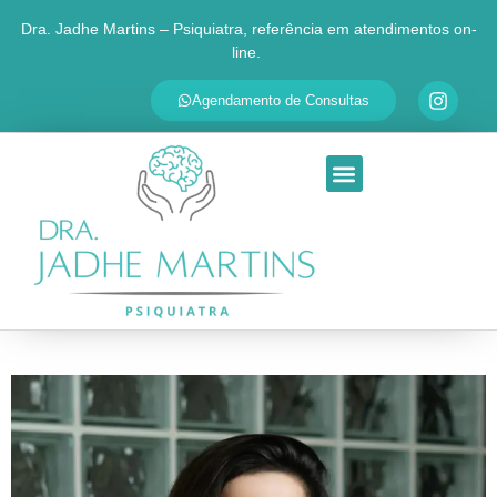
Dra. Jadhe Martins – Psiquiatra, referência em atendimentos on-
line.
✕
Agende sua consulta
Agendamento de Consultas
Respondemos em até 30 minutos
SEU NOME
QUAL É O SEU PRINCIPAL MOTIVO?
Ansiedade
Depressão
TDAH
Transtorno Bipolar
Insônia
Outra questão
Ao continuar, você será redirecionado ao WhatsApp da Dra.
Jadhe. Seus dados são usados apenas para personalizar o
atendimento.
Ir para o WhatsApp