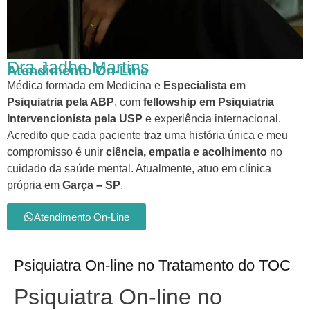
Dra Jadhe Martins
Atendimento On-Line
Médica formada em Medicina e
Especialista em
Psiquiatria pela ABP
, com
fellowship em Psiquiatria
Intervencionista pela USP
e experiência internacional.
Acredito que cada paciente traz uma história única e meu
compromisso é unir
ciência, empatia e acolhimento
no
cuidado da saúde mental. Atualmente, atuo em clínica
própria em
Garça – SP
.
Atendimento On-Line
Psiquiatra On-line no Tratamento do TOC
Psiquiatra On-line no