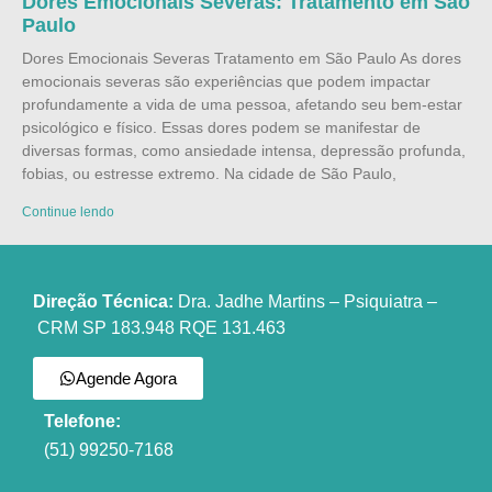
Dores Emocionais Severas: Tratamento em São
Paulo
Dores Emocionais Severas Tratamento em São Paulo As dores
emocionais severas são experiências que podem impactar
profundamente a vida de uma pessoa, afetando seu bem-estar
psicológico e físico. Essas dores podem se manifestar de
diversas formas, como ansiedade intensa, depressão profunda,
fobias, ou estresse extremo. Na cidade de São Paulo,
Continue lendo
Direção Técnica:
Dra. Jadhe Martins – Psiquiatra –
CRM SP 183.948 RQE 131.463
Agende Agora
Telefone:
(51) 99250-7168