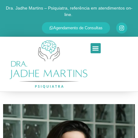
Dra. Jadhe Martins – Psiquiatra, referência em atendimentos on-
line.
✕
Agende sua consulta
Agendamento de Consultas
Respondemos em até 30 minutos
SEU NOME
QUAL É O SEU PRINCIPAL MOTIVO?
Ansiedade
Depressão
TDAH
Transtorno Bipolar
Insônia
Outra questão
Ao continuar, você será redirecionado ao WhatsApp da Dra.
Jadhe. Seus dados são usados apenas para personalizar o
atendimento.
Ir para o WhatsApp