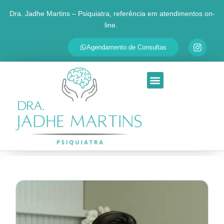
Dra. Jadhe Martins – Psiquiatra, referência em atendimentos on-
line.
✕
Agende sua consulta
Agendamento de Consultas
Respondemos em até 30 minutos
SEU NOME
QUAL É O SEU PRINCIPAL MOTIVO?
Ansiedade
Depressão
TDAH
Transtorno Bipolar
Insônia
Outra questão
Ao continuar, você será redirecionado ao WhatsApp da Dra.
Jadhe. Seus dados são usados apenas para personalizar o
atendimento.