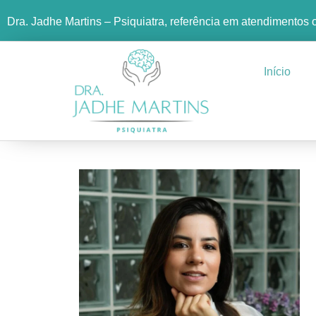
Dra. Jadhe Martins – Psiquiatra, referência em atendimentos 
✕
Agende sua consulta
Respondemos em até 30 minutos
Início
SEU NOME
QUAL É O SEU PRINCIPAL MOTIVO?
Ansiedade
Depressão
TDAH
Transtorno Bipolar
Insônia
Outra questão
Ao continuar, você será redirecionado ao WhatsApp da Dra.
Jadhe. Seus dados são usados apenas para personalizar o
atendimento.
Ir para o WhatsApp