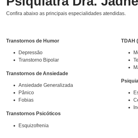
Psiquiatra Dra. Jadh
Confira abaixo as principais especialidades atendidas.
Transtornos de Humor
TDAH (
Depressão
M
Transtorno Bipolar
T
M
Transtornos de Ansiedade
Psiquia
Ansiedade Generalizada
Pânico
E
Fobias
C
In
Transtornos Psicóticos
Esquizofrenia