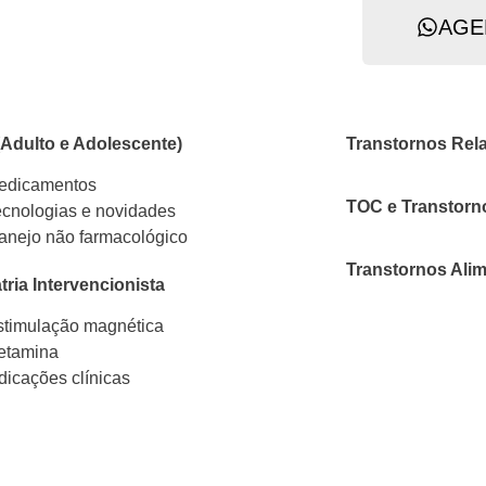
e
AGE
Adulto e Adolescente)
Transtornos Rel
edicamentos
TOC e Transtorn
ecnologias e novidades
anejo não farmacológico
Transtornos Ali
tria Intervencionista
stimulação magnética
etamina
dicações clínicas