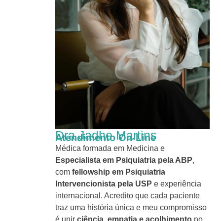
Dra Jadhe Martins
Atendimento On-Line
Médica formada em Medicina e
Especialista em Psiquiatria pela ABP
,
com
fellowship em Psiquiatria
Intervencionista pela USP
e experiência
internacional. Acredito que cada paciente
traz uma história única e meu compromisso
é unir
ciência, empatia e acolhimento
no