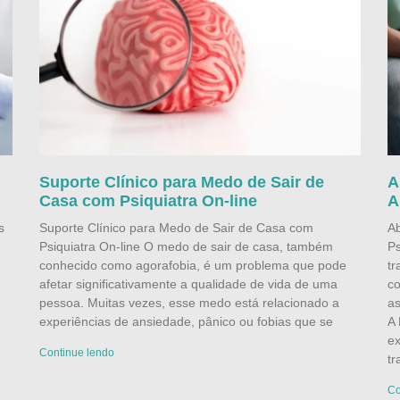
Suporte Clínico para Medo de Sair de
A
Casa com Psiquiatra On-line
A
s
Suporte Clínico para Medo de Sair de Casa com
A
Psiquiatra On-line O medo de sair de casa, também
Ps
conhecido como agorafobia, é um problema que pode
tr
afetar significativamente a qualidade de vida de uma
co
pessoa. Muitas vezes, esse medo está relacionado a
as
experiências de ansiedade, pânico ou fobias que se
A 
ex
Continue lendo
tr
Co