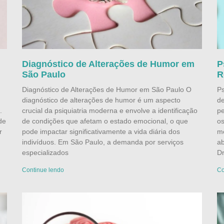
Diagnóstico de Alterações de Humor em
P
São Paulo
R
Diagnóstico de Alterações de Humor em São Paulo O
Ps
diagnóstico de alterações de humor é um aspecto
de
.
crucial da psiquiatria moderna e envolve a identificação
pe
de
de condições que afetam o estado emocional, o que
os
r
pode impactar significativamente a vida diária dos
me
indivíduos. Em São Paulo, a demanda por serviços
ab
especializados
Dr
Continue lendo
Co