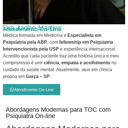
Dra Jadhe Martins
Atendimento On-Line
Médica formada em Medicina e
Especialista em
Psiquiatria pela ABP
, com
fellowship em Psiquiatria
Intervencionista pela USP
e experiência internacional.
Acredito que cada paciente traz uma história única e meu
compromisso é unir
ciência, empatia e acolhimento
no
cuidado da saúde mental. Atualmente, atuo em clínica
própria em
Garça – SP
.
Atendimento On-Line
Abordagens Modernas para TOC com
Psiquiatra On-line