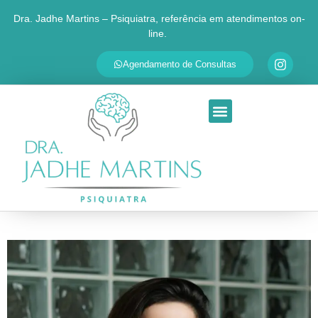
Dra. Jadhe Martins – Psiquiatra, referência em atendimentos on-
line.
✕
Agende sua consulta
Agendamento de Consultas
Respondemos em até 30 minutos
SEU NOME
QUAL É O SEU PRINCIPAL MOTIVO?
Ansiedade
Depressão
TDAH
Transtorno Bipolar
Insônia
Outra questão
Ao continuar, você será redirecionado ao WhatsApp da Dra.
Jadhe. Seus dados são usados apenas para personalizar o
atendimento.
Ir para o WhatsApp