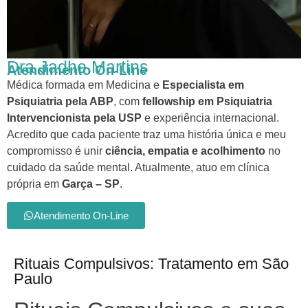
Dra Jadhe Martins
Atendimento On-Line
Médica formada em Medicina e
Especialista em
Psiquiatria pela ABP
, com
fellowship em Psiquiatria
Intervencionista pela USP
e experiência internacional.
Acredito que cada paciente traz uma história única e meu
compromisso é unir
ciência, empatia e acolhimento
no
cuidado da saúde mental. Atualmente, atuo em clínica
própria em
Garça – SP
.
Atendimento On-Line
Rituais Compulsivos: Tratamento em São
Paulo