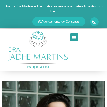
Dra. Jadhe Martins – Psiquiatra, referência em atendimentos on-
line.
✕
Agende sua consulta
Agendamento de Consultas
Respondemos em até 30 minutos
SEU NOME
QUAL É O SEU PRINCIPAL MOTIVO?
Ansiedade
Depressão
TDAH
Transtorno Bipolar
Insônia
Outra questão
Ao continuar, você será redirecionado ao WhatsApp da Dra.
Jadhe. Seus dados são usados apenas para personalizar o
atendimento.
Ir para o WhatsApp