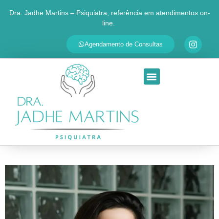
Dra. Jadhe Martins – Psiquiatra, referência em atendimentos on-
line.
✕
Agende sua consulta
Agendamento de Consultas
Respondemos em até 30 minutos
SEU NOME
QUAL É O SEU PRINCIPAL MOTIVO?
Ansiedade
Depressão
TDAH
Transtorno Bipolar
Insônia
Outra questão
Ao continuar, você será redirecionado ao WhatsApp da Dra.
Jadhe. Seus dados são usados apenas para personalizar o
atendimento.
Ir para o WhatsApp