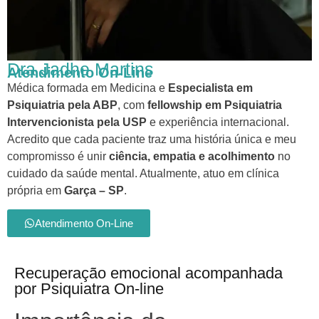
Dra Jadhe Martins
Atendimento On-Line
Médica formada em Medicina e
Especialista em
Psiquiatria pela ABP
, com
fellowship em Psiquiatria
Intervencionista pela USP
e experiência internacional.
Acredito que cada paciente traz uma história única e meu
compromisso é unir
ciência, empatia e acolhimento
no
cuidado da saúde mental. Atualmente, atuo em clínica
própria em
Garça – SP
.
Atendimento On-Line
Recuperação emocional acompanhada
por Psiquiatra On-line