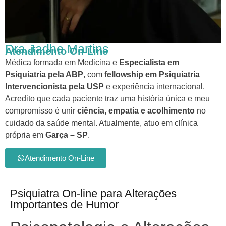
Dra Jadhe Martins
Atendimento On-Line
Médica formada em Medicina e
Especialista em
Psiquiatria pela ABP
, com
fellowship em Psiquiatria
Intervencionista pela USP
e experiência internacional.
Acredito que cada paciente traz uma história única e meu
compromisso é unir
ciência, empatia e acolhimento
no
cuidado da saúde mental. Atualmente, atuo em clínica
própria em
Garça – SP
.
Atendimento On-Line
Psiquiatra On-line para Alterações
Importantes de Humor