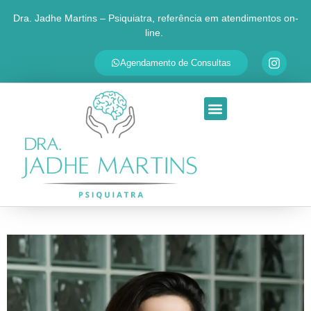
Dra. Jadhe Martins – Psiquiatra, referência em atendimentos on-
line.
✕
Agende sua consulta
Agendamento de Consultas
Respondemos em até 30 minutos
SEU NOME
QUAL É O SEU PRINCIPAL MOTIVO?
Ansiedade
Depressão
TDAH
Transtorno Bipolar
Insônia
Outra questão
Ao continuar, você será redirecionado ao WhatsApp da Dra.
Jadhe. Seus dados são usados apenas para personalizar o
atendimento.
Ir para o WhatsApp