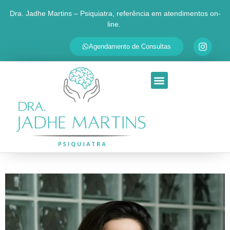
Dra. Jadhe Martins – Psiquiatra, referência em atendimentos on-
line.
✕
Agende sua consulta
Agendamento de Consultas
Respondemos em até 30 minutos
SEU NOME
QUAL É O SEU PRINCIPAL MOTIVO?
Ansiedade
Depressão
TDAH
Transtorno Bipolar
Insônia
Outra questão
Ao continuar, você será redirecionado ao WhatsApp da Dra.
Jadhe. Seus dados são usados apenas para personalizar o
atendimento.
Ir para o WhatsApp