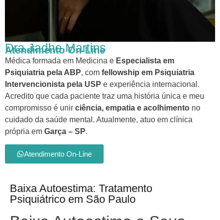
Dra Jadhe Martins
Atendimento On-Line
Médica formada em Medicina e
Especialista em
Psiquiatria pela ABP
, com
fellowship em Psiquiatria
Intervencionista pela USP
e experiência internacional.
Acredito que cada paciente traz uma história única e meu
compromisso é unir
ciência, empatia e acolhimento
no
cuidado da saúde mental. Atualmente, atuo em clínica
própria em
Garça – SP
.
Atendimento On-Line
Baixa Autoestima: Tratamento
Psiquiátrico em São Paulo